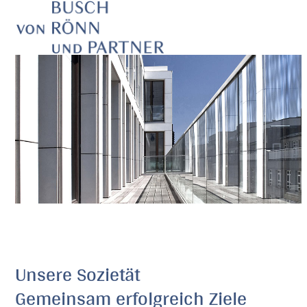
Skip
Open
Close
to
mobile
mobile
content
menu
menu
Unsere Sozietät
Gemeinsam erfolgreich Ziele